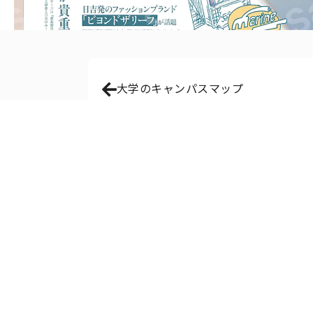
大学のキャンパスマップ
『
東
京
カ
レ
ン
ダ
ー
』
7
月
号
（
5
月
2
1
日
発
売
）
に
て
、
日
吉
エ
リ
ア
の
小
ネ
タ
特
集
ペ
ー
ジ
の
イ
ラ
ス
ト
を
担
当
し
ま
し
た
。
特
集
テ
ー
マ
は
「
東
横
線
プ
ラ
イ
ド
。
」
...もっとみる
NAOYA ENOMOTOの他の作品